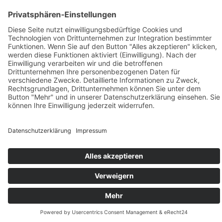
Datenschutz
AGBs
Sitemap
Copyright © 2026 H. Gugel GmbH. Alle Rechte
vorbehalten.
H. Gugel GmbH - Bahnhofstrasse 40 - D- 92655
Grafenwöhr - +49 (0) 96 41 / 92 05 - 0
Cookie-Einstellungen
|
Hinweisgeber