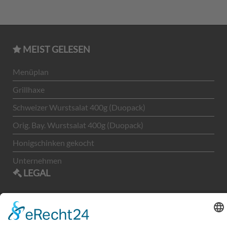
MEIST GELESEN
Menüplan
Grillhaxe
Schweizer Wurstsalat 400g (Duopack)
Orig. Bay. Wurstsalat 400g (Duopack)
Honigschinken gekocht
Unternehmen
LEGAL
Kontakt
Impressum