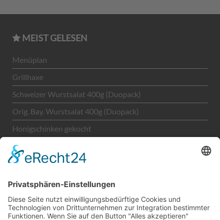
MEIST GELESEN
Menüplan
Grillhaxe
Schweizer Wurstsalat 400g (Duopack)
Orig. Bay. Wurstsalat 400g (Duopack)
Honigschinken gekocht
Unternehmen
LEGAL
Kontakt
Impressum