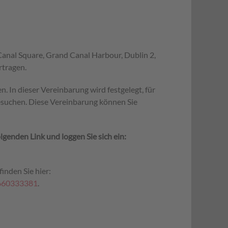
 Canal Square, Grand Canal Harbour, Dublin 2,
rtragen.
In dieser Vereinbarung wird festgelegt, für
esuchen. Diese Vereinbarung können Sie
genden Link und loggen Sie sich ein:
inden Sie hier:
4660333381
.