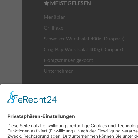
MEIST GELESEN
Menüplan
Grillhaxe
Schweizer Wurstsalat 400g (Duopack)
Orig. Bay. Wurstsalat 400g (Duopack)
Honigschinken gekocht
Unternehmen
H. Gugel 