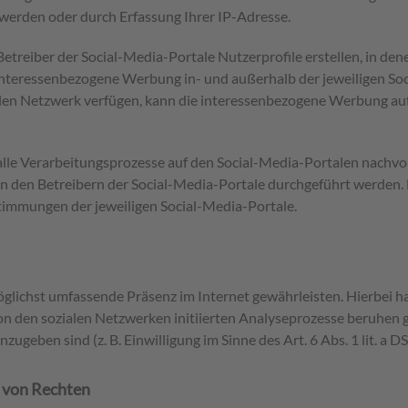
 werden oder durch Erfassung Ihrer IP-Adresse.
Betreiber der Social-Media-Portale Nutzerprofile erstellen, in de
 interessenbezogene Werbung in- und außerhalb der jeweiligen So
alen Netzwerk verfügen, kann die interessenbezogene Werbung auf
 alle Verarbeitungsprozesse auf den Social-Media-Portalen nachv
n den Betreibern der Social-Media-Portale durchgeführt werden. 
mmungen der jeweiligen Social-Media-Portale.
glichst umfassende Präsenz im Internet gewährleisten. Hierbei ha
 von den sozialen Netzwerken initiierten Analyseprozesse beruhen
ugeben sind (z. B. Einwilligung im Sinne des Art. 6 Abs. 1 lit. a 
 von Rechten