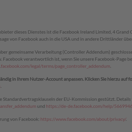
nbieter dieses Dienstes ist die Facebook Ireland Limited, 4 Grand
sage von Facebook auch in die USA und in andere Drittländer übe
ber gemeinsame Verarbeitung (Controller Addendum) geschlossen. 
 Facebook verantwortlich ist, wenn Sie unsere Facebook-Page b
.facebook.com/legal/terms/page_controller_addendum
.
ndig in Ihrem Nutzer-Account anpassen. Klicken Sie hierzu auf fol
s
.
e Standardvertragsklauseln der EU-Kommission gestützt. Details f
transfer_addendum
und
https://de-de.facebook.com/help/56699
ärung von Facebook:
https://www.facebook.com/about/privacy/
.