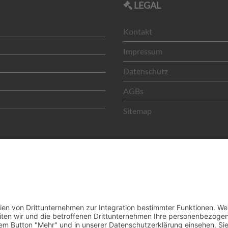
LEGAL
Kontakt
Impressum
Datenschutz
AGBs
Sitemap
Copyright © 2026 H. Gugel GmbH. Alle Rechte vorbehalten.
GmbH - Bahnhofstrasse 40 - D- 92655 Grafenwöhr - +49 (0) 96 41 /