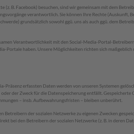
te (z. B. Facebook) besuchen, sind wir gemeinsam mit dem Betreibe
gsvorgänge verantwortlich. Sie können Ihre Rechte (Auskunft, Be
hwerde) grundsätzlich sowohl ggü. uns als auch ggü. dem Betreiber
nsamen Verantwortlichkeit mit den Social-Media-Portal-Betreibern 
a-Portale haben. Unsere Möglichkeiten richten sich maßgeblich 
ia-Präsenz erfassten Daten werden von unseren Systemen gelöscht
 oder der Zweck für die Datenspeicherung entfällt. Gespeicherte 
immungen – insb. Aufbewahrungsfristen – bleiben unberührt.
den Betreibern der sozialen Netzwerke zu eigenen Zwecken gespeic
direkt bei den Betreibern der sozialen Netzwerke (z. B. in deren Da